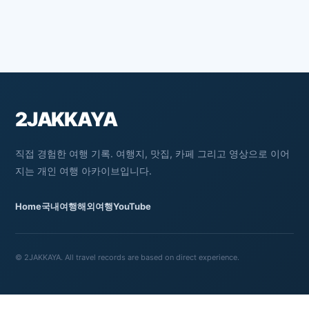
보기에도 맛스러운 김치. 주문한 삼겹살이
워낙 유명한 집 입니다. 속초에 여행을 생각해본
나왔습니다. 역시 생 삼겹살의 빛깔. 핑크핑크한
분이라면 누구나 한 번쯤은 들어보았고 방문해보았을
빛깔이 유혹적 입니다. 기다리다 현기증 나겠어요.
만한 맛집. 감나무집 내부는 새로 리모델링을 했는지
고기 나오자마자 달궈진 불판에 삼겹살과 김...
세월에 비해 깔끔한 모습이었습니다. 하지만 많은
방문객 수용을 위해서 테이블 간격은 좁은
2JAKKAYA
편이었습니다. 속초 중앙시장 감나무집의 메뉴는 단
두 가지. 감자 옹심이와 오징어 순대. 두 메뉴 모두
직접 경험한 여행 기록. 여행지, 맛집, 카페 그리고 영상으로 이어
속초를 대표하는 메뉴죠. 메뉴판에는 감자옹심이 2
지는 개인 여행 아카이브입니다.
인분 이상 주문 가능하다고 되어 있었는데 제가 방문
했을 당시에는 혼밥 손님도 받아주셨습니다. 혼자 온
Home
국내여행
해외여행
YouTube
손님 걱정했었는데 받아주신 사장님 감사해요. 한 쪽
벽면에는 감자가 다이어트에 좋은 이유. 효능에 대해
설명되어 있었습니다. 다이어트를 하려면 감자 같은
© 2JAKKAYA. All travel records are based on direct experience.
탄수화물은 안된다고 알고 있었는데?! 어떤게
사실이야?!?!?! 유명한 맛집이다보니 연예인들도
방문했었네요. 꽤 오래전인 것 같지만 그래도 탑 배우