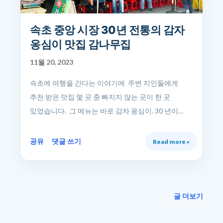
평일, 주말 할 것 없이 주말이라면 웨이팅을
감수하셔야 합니다. 시골 김치 삼겹살의 메뉴판.
속초 중앙 시장 30년 전통의 감자
고기는 삼겹살, 목살, 항정살. 세 가지 메뉴가 준비되어
옹심이 맛집 감나무집
있습니다. 사이드 메뉴로는 물/비빔 냉면과 볶음밥,
계란찜까지. 물론 김치부터 고기까지 국내산인 것은
11월 20, 2023
말 할 것도 없죠! 메뉴판 한 켠에는 작은 안내문이
속초에 여행을 간다는 이야기에 주변 지인들에게
있습니다. 망원동에는 같은 상호명으로 김치 삼겹살
추천 받은 맛집 몇 곳 중 빠지지 않는 곳이 한 곳
집을 하는 곳이 있는데 간혹 잘 못 찾아가는 분들과
있었습니다. 그 메뉴는 바로 감자 옹심이. 30 년이
체인점으로 오해하는 분들이 있기에 이렇게
넘는 세월 동안 감자 옹심이 하나 만으로 사랑받아온
안내문까지 써놓았습니다. 물론 그 옆에 후식
맛집 감나무집을 소개 합니다. 속초의 현지인의 추천
공유
댓글 쓰기
Read more »
요구르트는 잊지 말아야겠죠?! 기본찬으로는
맛집 감자 옹심이 감나무집 여행을 가게 되면 꼭 그
쌈채소와 장을 비롯 파채, 명이나물, 된장찌개까지
지방에 특색 있는 음식을 먹어 보고는 합니다.
샤샤샥 세팅해주십니다. 고기 먹을 때 군더더기 없는
속초에서는 무엇을 먹어볼까 하다가 추천 받아
찬들. 그리고 이거 이거 잊으면 안 되죠. 바로 바로 김치
방문하게 된 곳. 바로 속초 중앙 시장에서 맛집으로
글 더보기
! 이 집에서는 삼겹살도 맛있지만 삼겹살 만! 있으면
소문나 있는 감자 옹심이 감나무 집입니다. 속초
완성이 아니예요. 꼭 김치를 함께 드셔야 합니다. 딱
감나무집은 저는 이제야 추천 받았으나, 이 전부터