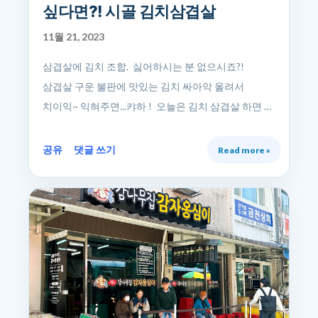
싶다면?! 시골 김치삼겹살
11월 21, 2023
삼겹살에 김치 조합. 싫어하시는 분 없으시죠?!
삼겹살 구운 불판에 맛있는 김치 싸아악 올려서
치이익~ 익혀주면...캬하 ! 오늘은 김치 삼겹살 하면
제가 바로 떠올리는 곳. 망원에 위치한 삼겹살 집을
소개해볼게요 제대로 맛있는 김치에 육질 좋은
공유
댓글 쓰기
Read more »
삼겹살. 시골 김치 삼겹살 개인적으로 삼겹살을
참으로 좋아합니다. 하지만 삼겹살을 좋아한다고해서
삼겹살 하나만 먹고 살 수는 없죠. 오늘은 삼겹살과
함께 빼놓을 수 없는 김치 ! 김치까지 맛있는 집을
소개할게요. 맛집이 많기로 소문난 서울 망원동. 그
중에서도 이 곳 시골 김치 삼겹살 집은 웨이팅 없는
날을 찾기 힘든 인기 맛집 입니다. 내부가 아담한
편이기도 하지만 워낙 맛이 좋기에 입소문이 나서