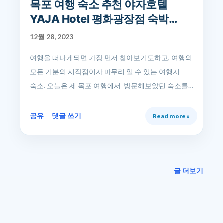
목포 여행 숙소 추천 야자호텔
YAJA Hotel 평화광장점 숙박
후기.
12월 28, 2023
여행을 떠나게되면 가장 먼저 찾아보기도하고, 여행의
모든 기분의 시작점이자 마무리 일 수 있는 여행지
숙소. 오늘은 제 목포 여행에서 방문해보았던 숙소를
리뷰해보려 합니다. 목포 깔끔하고 기분 좋았던 호텔
야자호텔. 최근에 목포 여행을 다녀왔어요. 무작정
공유
댓글 쓰기
Read more »
떠나기로 했는데 숙소가 걱정이더라구요. 급히
숙소를 이리저리 찾아서 고민 끝에 선택한 야자호텔.
목포 호텔을 검색하니 평화광장 근처에 수 많은 호텔,
모텔이 나왔습니다. 하루 종일 있어야하니까 괜찮은
글 더보기
숙소를 구하기 위해서 후기도 찾아보고, 많은 검색을
해보았습니다. 제가 방문한 곳은 목포 평황광장점
호텔야자. 멀리서 보기에도 꽤나 깔끔해보이고,