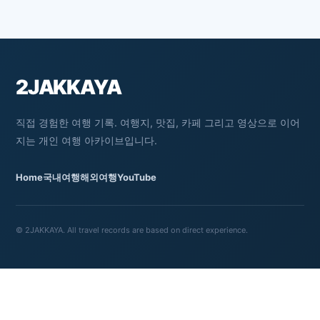
신축이구나 ! 하는 느낌이 바로 왔습니다. 목포
야자호텔 평화광장점이 편하고 좋았던 점 중 하나는
일단 주차장이었습니다. 주차 공간이 꽤나 넓었고,
전기자동차 주차도 가능했기에 부담이나 걱정 없이
2JAKKAYA
방문할 수 있었습니다. 야자호텔에 들어서니 깔끔한
로비가 나타났습니다. 방문객들이 잠시 쉬어갈 수
직접 경험한 여행 기록. 여행지, 맛집, 카페 그리고 영상으로 이어
있는 공간도 되고, 간단한 업무를 처리할 수도 있는
지는 개인 여행 아카이브입니다.
공간. 상당히 깔끔한 모습에 제대로 선택한 것 같다 !
라는 생각이 들었습니다. 로비 쪽을 지나 웰컴 데스크.
Home
국내여행
해외여행
YouTube
체크인 시간은 3시였어요. 저와 일해은 조금 이른
방문을 했기에 짐을 맡겨두고 목포 평황광장에
나가는 것으로 선택했습니다. 호텔 데스크도 참
© 2JAKKAYA. All travel records are based on direct experience.
깔끔하고 고급스럽죠?! 데스크에서 키를 받아서 배정
받은 방으로 향합니다. 복도도 조용하고 깔끔. 배정
받은 방으로 들어서자마자 느낀 점은 아주 깔끔 ! 역시
잘한 선택이었다 !!! 하는 느낌이 팍팍 들었어요. 야자