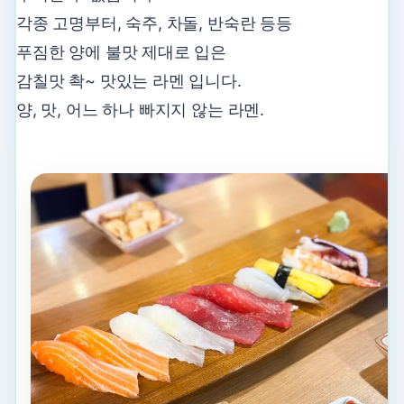
각종 고명부터, 숙주, 차돌, 반숙란 등등
푸짐한 양에 불맛 제대로 입은
감칠맛 촥~ 맛있는 라멘 입니다.
양, 맛, 어느 하나 빠지지 않는 라멘.