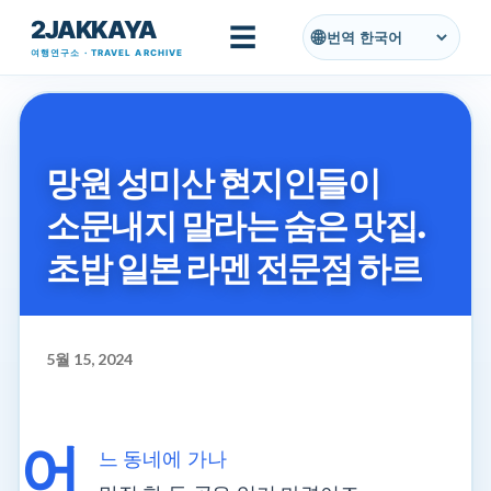
2JAKKAYA
기본 콘텐츠로 건너뛰기
☰
번역
여행연구소 · TRAVEL ARCHIVE
망원 성미산 현지인들이
소문내지 말라는 숨은 맛집.
초밥 일본 라멘 전문점 하르
5월 15, 2024
어
느 동네에 가나