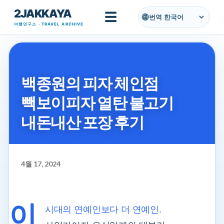
2JAKKAYA
기본 콘텐츠로 건너뛰기
☰
번역
여행연구소 · TRAVEL ARCHIVE
백종원의 피자 체인점
빽보이피자 열탄 불고기
내돈내산 포장 후기
4월 17, 2024
이
시대의 연예인보다 더 연예인.