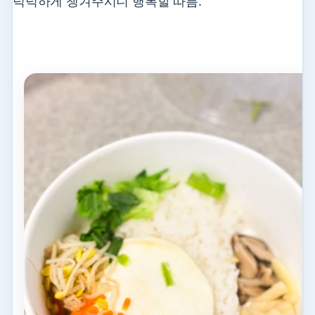
넉넉하게 챙겨주시니 행복할 따름.