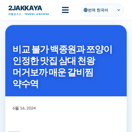
2JAKKAYA
기본 콘텐츠로 건너뛰기
☰
번역
여행연구소 · TRAVEL ARCHIVE
비교 불가 백종원과 쯔양이
인정한 맛집 삼대 천왕
머거보까 매운 갈비찜
약수역
6월 16, 2024