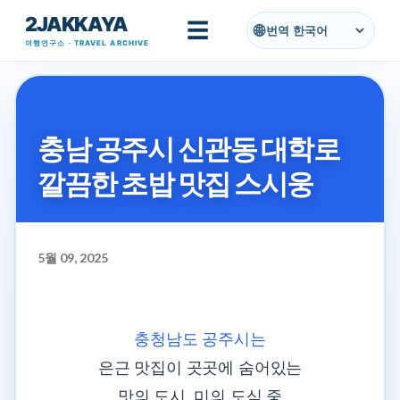
2JAKKAYA
기본 콘텐츠로 건너뛰기
☰
번역
여행연구소 · TRAVEL ARCHIVE
충남 공주시 신관동 대학로
깔끔한 초밥 맛집 스시웅
5월 09, 2025
충청남도 공주시는
은근 맛집이 곳곳에 숨어있는
맛의 도시, 미의 도식 중