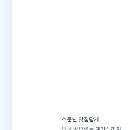
소문난 맛집답게
입구 앞으로는 대기석까지