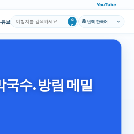
YouTube
G
유튜브
번역
O
막국수. 방림 메밀