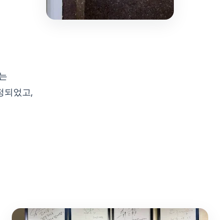
되는
정되었고,
는